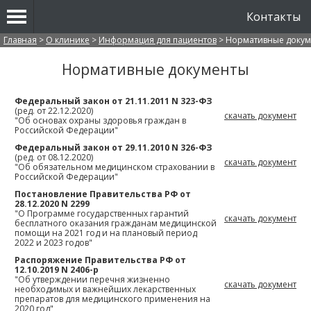
Контакты
Вы здесь
Главная
>
О клинике
>
Информация для пациентов
>
Нормативные доку
Нормативные документы
Федеральный закон от 21.11.2011 N 323-ФЗ
(ред. от 22.12.2020)
скачать документ
"Об основах охраны здоровья граждан в
Российской Федерации"
Федеральный закон от 29.11.2010 N 326-ФЗ
(ред. от 08.12.2020)
скачать документ
"Об обязательном медицинском страховании в
Российской Федерации"
Постановление Правительства РФ от
28.12.2020 N 2299
"О Программе государственных гарантий
скачать документ
бесплатного оказания гражданам медицинской
помощи на 2021 год и на плановый период
2022 и 2023 годов"
Распоряжение Правительства РФ от
12.10.2019 N 2406-р
"Об утверждении перечня жизненно
скачать документ
необходимых и важнейших лекарственных
препаратов для медицинского применения на
2020 год"