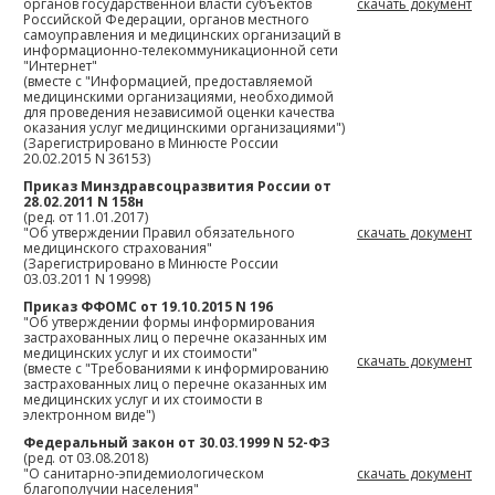
органов государственной власти субъектов
скачать документ
Российской Федерации, органов местного
самоуправления и медицинских организаций в
информационно-телекоммуникационной сети
"Интернет"
(вместе с "Информацией, предоставляемой
медицинскими организациями, необходимой
для проведения независимой оценки качества
оказания услуг медицинскими организациями")
(Зарегистрировано в Минюсте России
20.02.2015 N 36153)
Приказ Минздравсоцразвития России от
28.02.2011 N 158н
(ред. от 11.01.2017)
"Об утверждении Правил обязательного
скачать документ
медицинского страхования"
(Зарегистрировано в Минюсте России
03.03.2011 N 19998)
Приказ ФФОМС от 19.10.2015 N 196
"Об утверждении формы информирования
застрахованных лиц о перечне оказанных им
медицинских услуг и их стоимости"
скачать документ
(вместе с "Требованиями к информированию
застрахованных лиц о перечне оказанных им
медицинских услуг и их стоимости в
электронном виде")
Федеральный закон от 30.03.1999 N 52-ФЗ
(ред. от 03.08.2018)
"О санитарно-эпидемиологическом
скачать документ
благополучии населения"