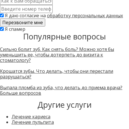
*
Контактный
телефон
Я даю согласие на
обработку персональных данных
*
Скажите,
Я спамер
Популярные вопросы
привет!
Пожалуйста,
не
заполняйте
Сильно болит зуб. Как снять боль? Можно хотя бы
это
уменьшить ее, чтобы дотерпеть до визита к
поле.
стоматологу?
CAPTCHA
только
Крошатся зубы. Что делать, чтобы они перестали
для
разрушаться?
роботов!
Выпала пломба из зуба, что делать до приема врача?
Больше вопросов
Другие услуги
Лечение кариеса
Лечение пульпита