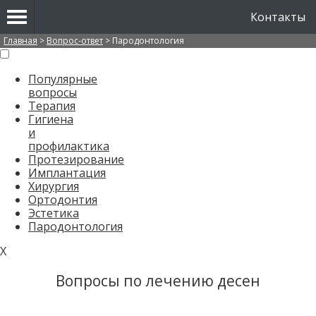
Контакты
Вы здесь
Главная
>
Вопрос-ответ
>
Пародонтология
Популярные
вопросы
Терапия
Гигиена
и
профилактика
Протезирование
Имплантация
Хирургия
Ортодонтия
Эстетика
Пародонтология
X
Вопросы по лечению десен