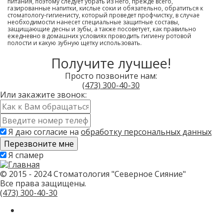
питания, поэтому следует убрать из него, прежде всего,
газированные напитки, кислые соки и обязательно, обратиться к
стоматологу-гигиенисту, который проведет профчистку, в случае
необходимости нанесет специальные защитные составы,
защищающие десны и зубы, а также посоветует, как правильно
ежедневно в домашних условиях проводить гигиену ротовой
полости и какую зубную щетку использовать.
Получите лучшее!
Просто позвоните нам:
(473)
300-40-30
Или закажите звонок:
Имя
*
Контактный
телефон
Я даю согласие на
обработку персональных данных
*
Скажите,
Я спамер
привет!
Пожалуйста,
не
© 2015 - 2024 Стоматология "Северное Сияние"
заполняйте
Все права защищены.
это
(473)
300-40-30
поле.
CAPTCHA
только