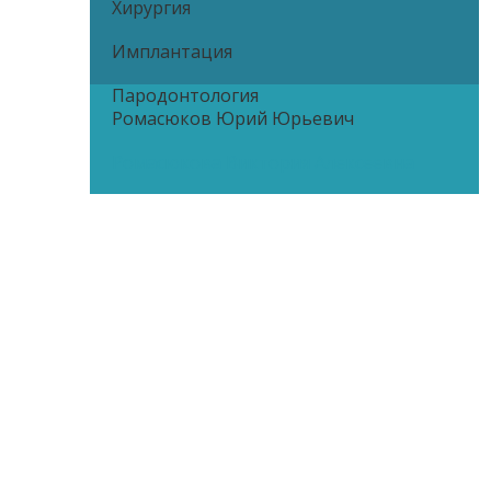
Хирургия
Имплантация
Пародонтология
Ромасюков Юрий Юрьевич
Ромасюкова Виктория Алексеевна