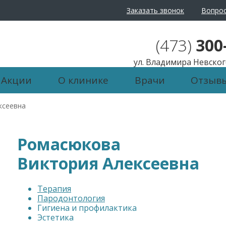
Заказать звонок
Вопрос
айта:
Ц
Ц
Ц
Изображения:
Пере
(473)
300
ул. Владимира Невского
Акции
О клинике
Врачи
Отзыв
ксеевна
Ромасюкова
Виктория Алексеевна
Терапия
Пародонтология
Гигиена и профилактика
Эстетика