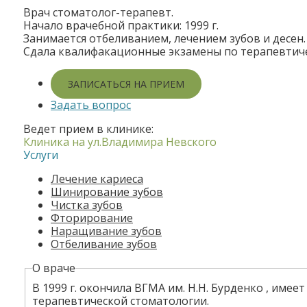
Врач стоматолог-терапевт.
Начало врачебной практики: 1999 г.
Занимается отбеливанием, лечением зубов и десен.
Сдала квалифакационные экзамены по терапевтиче
ЗАПИСАТЬСЯ НА ПРИЕМ
Задать вопрос
Ведет прием в клинике:
Клиника на ул.Владимира Невского
Услуги
Лечение кариеса
Шинирование зубов
Чистка зубов
Фторирование
Наращивание зубов
Отбеливание зубов
В
О враче
к
В 1999 г. окончила ВГМА им. Н.Н. Бурденко , име
л
терапевтической стоматологии.
а