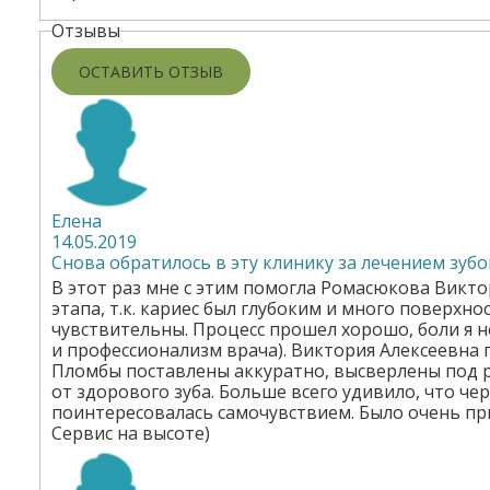
д
Отзывы
к
и
ОСТАВИТЬ ОТЗЫВ
Елена
14.05.2019
Снова обратилось в эту клинику за лечением зубо
В этот раз мне с этим помогла Ромасюкова Викто
этапа, т.к. кариес был глубоким и много поверхнос
чувствительны. Процесс прошел хорошо, боли я не
и профессионализм врача). Виктория Алексеевна 
Пломбы поставлены аккуратно, высверлены под р
от здорового зуба. Больше всего удивило, что че
поинтересовалась самочувствием. Было очень прия
Сервис на высоте)