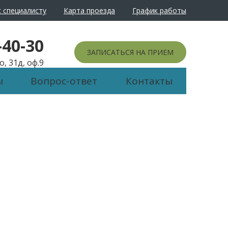
 специалисту
Карта проезда
График работы
йти в обычный режим
-40-30
ЗАПИСАТЬСЯ НА ПРИЕМ
, 31д, оф.9
ы
Вопрос-ответ
Контакты