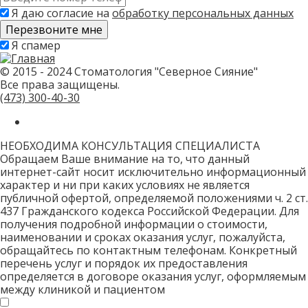
телефон
Я даю согласие на
обработку персональных данных
*
Скажите,
Я спамер
привет!
Пожалуйста,
не
© 2015 - 2024 Стоматология "Северное Сияние"
заполняйте
Все права защищены.
это
(473)
300-40-30
поле.
CAPTCHA
только
НЕОБХОДИМА КОНСУЛЬТАЦИЯ СПЕЦИАЛИСТА
для
Обращаем Ваше внимание на то, что данный
роботов!
интернет-сайт носит исключительно информационный
характер и ни при каких условиях не является
публичной офертой, определяемой положениями ч. 2 ст.
437 Гражданского кодекса Российской Федерации. Для
получения подробной информации о стоимости,
наименовании и сроках оказания услуг, пожалуйста,
обращайтесь по контактным телефонам. Конкретный
перечень услуг и порядок их предоставления
определяется в договоре оказания услуг, оформляемым
между клиникой и пациентом