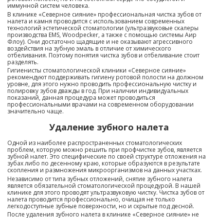
иммунной систем человека.
В клинике «Северное сияние» профессиональная чистка зубов от
налета и камня проводится с использованием современных
технологий эстетической стоматологии (ультразвуковые скалеры
производства EMS, Woodpecker, а также с помощью системы Аир
Флоу). Они достаточно щадящие и не оказывают агрессивного
воздействия на зубную эмаль в отличие от химического
отбеливания. Поэтому понятия чистка зубов и отбеливание стоит
разделять.
Гигиенисты стоматологической клиники «Северное сияние»
рекомендуют поддерживать гигиену ротовой полости на должном
уровне, для этого нужно проводить профессиональную чистку и
полировку зубов дважды в год. При наличии индивидуальных
показаний, данная процедура может проводиться
профессиональными врачами на современном оборудовании
значительно чаще.
Удаление зубного налета
Одной из наиболее распространенных стоматологических
проблем, которую можно решить при профчистке зубов, является
зубной налет. Это специфические по своей структуре отложения на
зубах либо по десенному краю, которые образуются в результате
скопления и размножения микроорганизмов на данных участках.
Независимо от типа зубных отложений, снятие зубного налета
является обязательной стоматологической процедурой. В нашей
клинике для этого проводят ультразвуковую чистку. Чистка зубов от
налета проводится профессионально, очищая не только
легкодоступные зубные поверхности, но и скрытые под десной.
После удаления зубного налета в клинике «Северное сияние» не