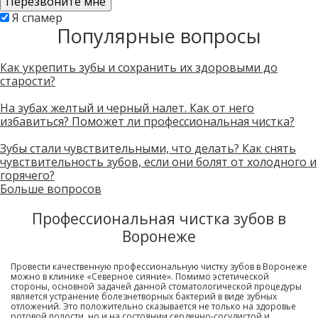
Скажите,
Я спамер
Популярные вопросы
привет!
Пожалуйста,
не
заполняйте
Как укрепить зубы и сохранить их здоровыми до
это
старости?
поле.
CAPTCHA
На зубах желтый и черный налет. Как от него
только
избавиться? Поможет ли профессиональная чистка?
для
роботов!
Зубы стали чувствительными, что делать? Как снять
чувствительность зубов, если они болят от холодного и
горячего?
Больше вопросов
Профессиональная чистка зубов в
Воронеже
Провести качественную профессиональную чистку зубов в Воронеже
можно в клинике «Северное сияние». Помимо эстетической
стороны, основной задачей данной стоматологической процедуры
является устранение болезнетворных бактерий в виде зубных
отложений. Это положительно сказывается не только на здоровье
ротовой полости, но и на состоянии сердечно-сосудистой и