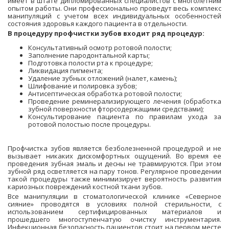
имеет в штате дипломированных специалистов с многолетним
опытом работы. Они профессионально проведут весь комплекс
манипуляций с учетом всех индивидуальных особенностей
состояния здоровья каждого пациента в отдельности.
В процедуру профчистки зубов входит ряд процедур:
Консультативный осмотр ротовой полости;
Заполнение пародонтальной карты;
Подготовка полости рта к процедуре;
Ликвидация пигмента;
Удаление зубных отложений (налет, камень);
Шлифование и полировка зубов;
Антисептическая обработка ротовой полости;
Проведение реминерализирующего лечения (обработка
зубной поверхности фторсодержащими средствами);
Консультирование пациента по правилам ухода за
ротовой полостью после процедуры.
Профчистка зубов является безболезненной процедурой и не
вызывает никаких дискомфортных ощущений. Во время ее
проведения зубная эмаль и десны не травмируются. При этом
зубной ряд осветляется на пару тонов. Регулярное проведении
такой процедуры также минимизирует вероятность развития
кариозных повреждений костной ткани зубов.
Все манипуляции в стоматологической клинике «Северное
сияние» проводятся в условиях полной стерильности, с
использованием сертифицированных материалов и
прошедшего многоступенчатую очистку инструментария.
Инфекционная безопасность пациентов стоит на первом месте