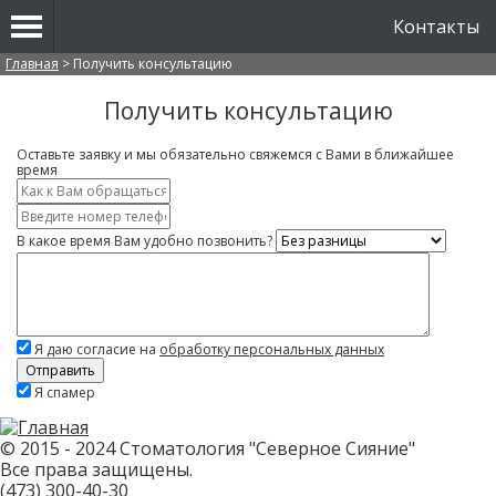
Контакты
Вы здесь
Главная
>
Получить консультацию
Получить консультацию
Оставьте заявку и мы обязательно свяжемся с Вами в ближайшее
время
Имя
*
Контактный
телефон
В какое время Вам удобно позвонить?
*
Что
вас
интересует?
Я даю согласие на
обработку персональных данных
Скажите,
Я спамер
привет!
Пожалуйста,
не
заполняйте
© 2015 - 2024 Стоматология "Северное Сияние"
это
Все права защищены.
поле.
CAPTCHA
(473)
300-40-30