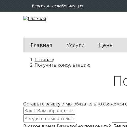
Версия для слабовидящих
A
Размер шрифта:
Цвет с
A
A
Главная
Услуги
Цены
В
Главная
/
ы
Получить консультацию
з
П
д
е
с
ь
Оставьте заявку и мы обязательно свяжемся 
И
м
К
я
о
*
В какое время Вам удобно позвонить?