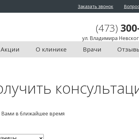
Заказать звонок
Вопрос
айта:
Ц
Ц
Ц
Изображения:
Пере
(473)
300
ул. Владимира Невского
Акции
О клинике
Врачи
Отзыв
олучить консультац
с Вами в ближайшее время