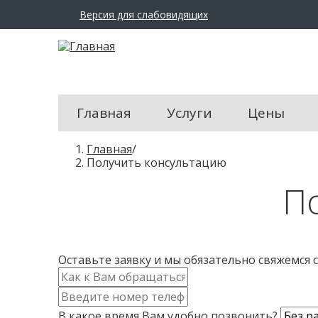
Версия для слабовидящих
Размер
шрифта:
A
A
A
Цвет
сайта:
Главная
Услуги
Цены
Ц
Ц
В
Главная
/
Ц
ы
Получить консультацию
Изображения:
з
П
д
е
Перейти
с
в
ь
обычный
режим
Оставьте заявку и мы обязательно свяжемся 
И
м
К
я
о
*
В какое время Вам удобно позвонить?