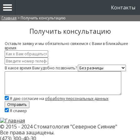
Контакты
Вы здесь
Главная
>
Получить консультацию
Получить консультацию
Оставьте заявку и мы обязательно свяжемся с Вами в ближайшее
время
Имя
*
Контактный
телефон
В какое время Вам удобно позвонить?
*
Что
вас
интересует?
Я даю согласие на
обработку персональных данных
Скажите,
Я спамер
привет!
Пожалуйста,
не
заполняйте
© 2015 - 2024 Стоматология "Северное Сияние"
это
Все права защищены.
поле.
CAPTCHA
(473)
300-40-30