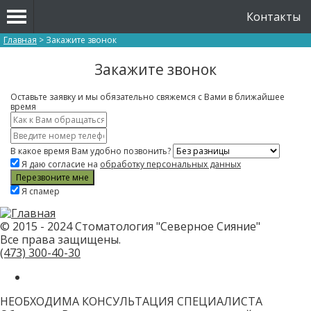
Контакты
Вы здесь
Главная
>
Закажите звонок
Закажите звонок
Оставьте заявку и мы обязательно свяжемся с Вами в ближайшее
время
Имя
*
Контактный
телефон
В какое время Вам удобно позвонить?
*
Я даю согласие на
обработку персональных данных
Скажите,
Я спамер
привет!
Пожалуйста,
не
заполняйте
© 2015 - 2024 Стоматология "Северное Сияние"
это
Все права защищены.
поле.
CAPTCHA
(473)
300-40-30
только
для
роботов!
НЕОБХОДИМА КОНСУЛЬТАЦИЯ СПЕЦИАЛИСТА