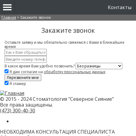
Контакты
Вы здесь
Главная
>
Закажите звонок
Закажите звонок
Оставьте заявку и мы обязательно свяжемся с Вами в ближайшее
время
Имя
*
Контактный
телефон
В какое время Вам удобно позвонить?
*
Я даю согласие на
обработку персональных данных
Скажите,
Я спамер
привет!
Пожалуйста,
не
заполняйте
© 2015 - 2024 Стоматология "Северное Сияние"
это
Все права защищены.
поле.
CAPTCHA
(473)
300-40-30
только
для
роботов!
НЕОБХОДИМА КОНСУЛЬТАЦИЯ СПЕЦИАЛИСТА