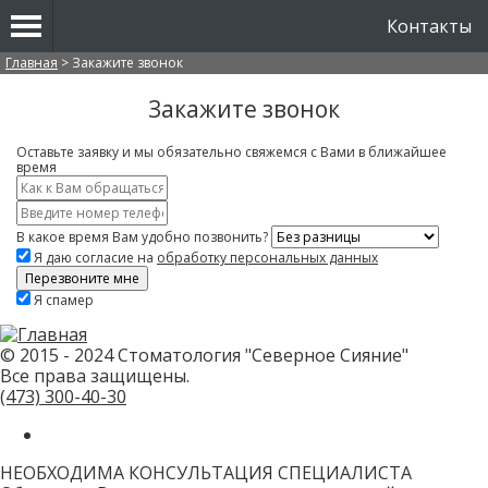
Контакты
Вы здесь
Главная
>
Закажите звонок
Закажите звонок
Оставьте заявку и мы обязательно свяжемся с Вами в ближайшее
время
Имя
*
Контактный
телефон
В какое время Вам удобно позвонить?
*
Я даю согласие на
обработку персональных данных
Скажите,
Я спамер
привет!
Пожалуйста,
не
заполняйте
© 2015 - 2024 Стоматология "Северное Сияние"
это
Все права защищены.
поле.
CAPTCHA
(473)
300-40-30
только
для
роботов!
НЕОБХОДИМА КОНСУЛЬТАЦИЯ СПЕЦИАЛИСТА