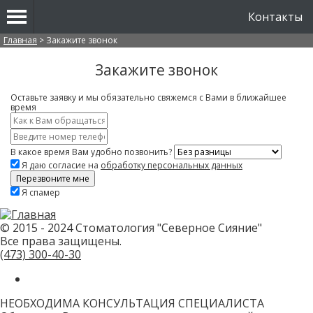
Контакты
Вы здесь
Главная
>
Закажите звонок
Закажите звонок
Оставьте заявку и мы обязательно свяжемся с Вами в ближайшее
время
Имя
*
Контактный
телефон
В какое время Вам удобно позвонить?
*
Я даю согласие на
обработку персональных данных
Скажите,
Я спамер
привет!
Пожалуйста,
не
заполняйте
© 2015 - 2024 Стоматология "Северное Сияние"
это
Все права защищены.
поле.
CAPTCHA
(473)
300-40-30
только
для
роботов!
НЕОБХОДИМА КОНСУЛЬТАЦИЯ СПЕЦИАЛИСТА