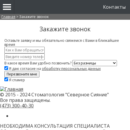
Контакты
Вы здесь
Главная
>
Закажите звонок
Закажите звонок
Оставьте заявку и мы обязательно свяжемся с Вами в ближайшее
время
Имя
*
Контактный
телефон
В какое время Вам удобно позвонить?
*
Я даю согласие на
обработку персональных данных
Скажите,
Я спамер
привет!
Пожалуйста,
не
заполняйте
© 2015 - 2024 Стоматология "Северное Сияние"
это
Все права защищены.
поле.
CAPTCHA
(473)
300-40-30
только
для
роботов!
НЕОБХОДИМА КОНСУЛЬТАЦИЯ СПЕЦИАЛИСТА