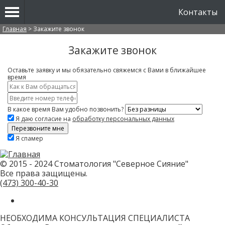
Контакты
Вы здесь
Главная
>
Закажите звонок
Закажите звонок
Оставьте заявку и мы обязательно свяжемся с Вами в ближайшее
время
Имя
*
Контактный
телефон
В какое время Вам удобно позвонить?
*
Я даю согласие на
обработку персональных данных
Скажите,
Я спамер
привет!
Пожалуйста,
не
заполняйте
© 2015 - 2024 Стоматология "Северное Сияние"
это
Все права защищены.
поле.
CAPTCHA
(473)
300-40-30
только
для
роботов!
НЕОБХОДИМА КОНСУЛЬТАЦИЯ СПЕЦИАЛИСТА