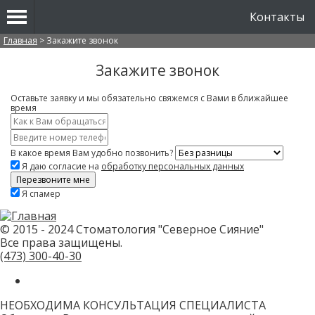
Контакты
Вы здесь
Главная
>
Закажите звонок
Закажите звонок
Оставьте заявку и мы обязательно свяжемся с Вами в ближайшее
время
Имя
*
Контактный
телефон
В какое время Вам удобно позвонить?
*
Я даю согласие на
обработку персональных данных
Скажите,
Я спамер
привет!
Пожалуйста,
не
заполняйте
© 2015 - 2024 Стоматология "Северное Сияние"
это
Все права защищены.
поле.
CAPTCHA
(473)
300-40-30
только
для
роботов!
НЕОБХОДИМА КОНСУЛЬТАЦИЯ СПЕЦИАЛИСТА