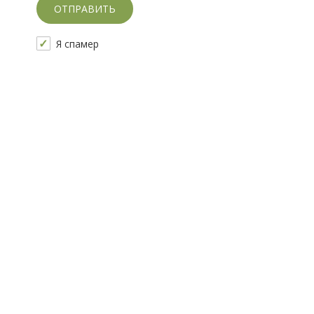
Скажите, привет!
Я спамер
Пожалуйста, не заполняйте это поле. CAPTCHA 