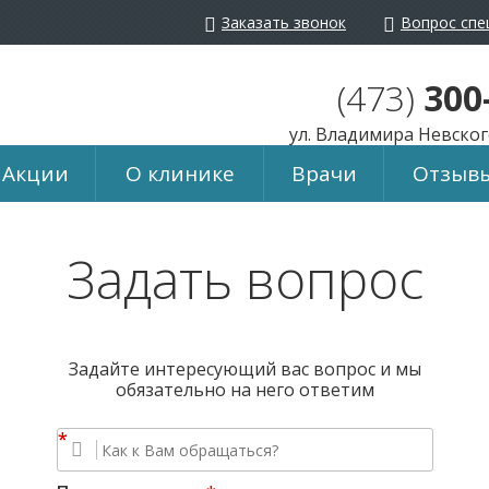
Заказать звонок
Вопрос спе
айта:
Ц
Ц
Ц
Изображения:
Пере
(473)
300
ул. Владимира Невского
Акции
О клинике
Врачи
Отзыв
Задать вопрос
Задайте интересующий вас вопрос и мы
обязательно на него ответим
*