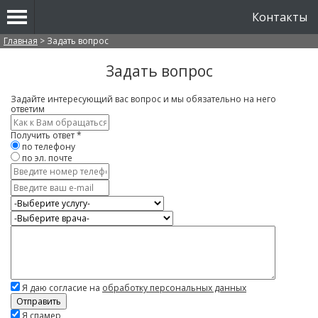
Контакты
Вы здесь
Главная
>
Задать вопрос
Задать вопрос
Задайте интересующий вас вопрос и мы обязательно на него
ответим
Имя
*
Получить ответ
*
по телефону
по эл. почте
Контактный
телефон
E-
mail
Услуга
Врач
Вопрос
*
Я даю согласие на
обработку персональных данных
Скажите,
Я спамер