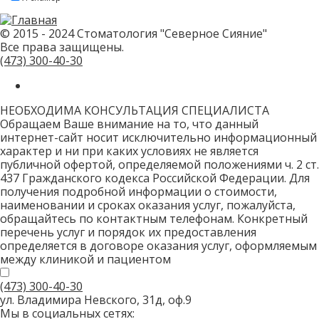
привет!
Пожалуйста,
не
заполняйте
© 2015 - 2024 Стоматология "Северное Сияние"
это
Все права защищены.
поле.
CAPTCHA
(473)
300-40-30
только
для
роботов!
НЕОБХОДИМА КОНСУЛЬТАЦИЯ СПЕЦИАЛИСТА
Обращаем Ваше внимание на то, что данный
интернет-сайт носит исключительно информационный
характер и ни при каких условиях не является
публичной офертой, определяемой положениями ч. 2 ст.
437 Гражданского кодекса Российской Федерации. Для
получения подробной информации о стоимости,
наименовании и сроках оказания услуг, пожалуйста,
обращайтесь по контактным телефонам. Конкретный
перечень услуг и порядок их предоставления
определяется в договоре оказания услуг, оформляемым
между клиникой и пациентом
(473)
300-40-30
ул. Владимира Невского, 31д, оф.9
Мы в социальных сетях: