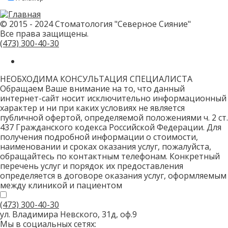
привет!
Пожалуйста,
не
заполняйте
© 2015 - 2024 Стоматология "Северное Сияние"
это
Все права защищены.
поле.
CAPTCHA
(473)
300-40-30
только
для
роботов!
НЕОБХОДИМА КОНСУЛЬТАЦИЯ СПЕЦИАЛИСТА
Обращаем Ваше внимание на то, что данный
интернет-сайт носит исключительно информационный
характер и ни при каких условиях не является
публичной офертой, определяемой положениями ч. 2 ст.
437 Гражданского кодекса Российской Федерации. Для
получения подробной информации о стоимости,
наименовании и сроках оказания услуг, пожалуйста,
обращайтесь по контактным телефонам. Конкретный
перечень услуг и порядок их предоставления
определяется в договоре оказания услуг, оформляемым
между клиникой и пациентом
(473)
300-40-30
ул. Владимира Невского, 31д, оф.9
Мы в социальных сетях: