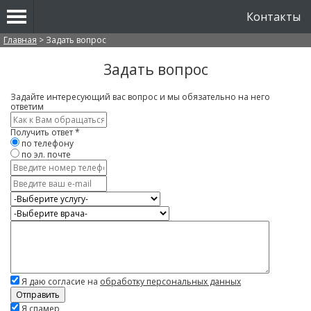
Контакты
Вы здесь
Главная
>
Задать вопрос
Задать вопрос
Задайте интересующий вас вопрос и мы обязательно на него
ответим
Имя
*
Получить ответ
*
по телефону
по эл. почте
Контактный
телефон
E-
mail
Услуга
Врач
Вопрос
*
Я даю согласие на
обработку персональных данных
Скажите,
Я спамер