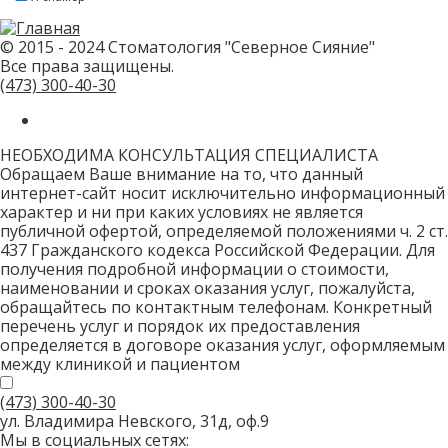
привет!
Пожалуйста,
не
заполняйте
© 2015 - 2024 Стоматология "Северное Сияние"
это
Все права защищены.
поле.
CAPTCHA
(473)
300-40-30
только
для
роботов!
НЕОБХОДИМА КОНСУЛЬТАЦИЯ СПЕЦИАЛИСТА
Обращаем Ваше внимание на то, что данный
интернет-сайт носит исключительно информационный
характер и ни при каких условиях не является
публичной офертой, определяемой положениями ч. 2 ст.
437 Гражданского кодекса Российской Федерации. Для
получения подробной информации о стоимости,
наименовании и сроках оказания услуг, пожалуйста,
обращайтесь по контактным телефонам. Конкретный
перечень услуг и порядок их предоставления
определяется в договоре оказания услуг, оформляемым
между клиникой и пациентом
(473)
300-40-30
ул. Владимира Невского, 31д, оф.9
Мы в социальных сетях: