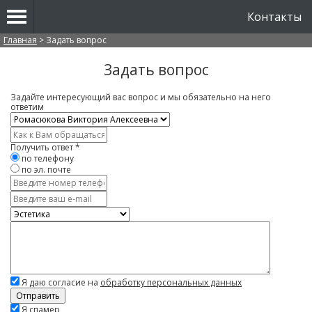
Контакты
Вы здесь
Главная
>
Задать вопрос
Задать вопрос
Задайте интересующий вас вопрос и мы обязательно на него
ответим
Врач
*
Имя
*
Получить ответ
*
по телефону
по эл. почте
Контактный
телефон
E-
mail
Услуга
Вопрос
*
Я даю согласие на
обработку персональных данных
Скажите,
Я спамер