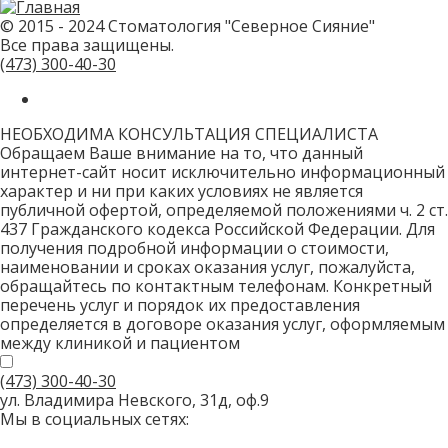
не
заполняйте
© 2015 - 2024 Стоматология "Северное Сияние"
это
Все права защищены.
поле.
CAPTCHA
(473)
300-40-30
только
для
роботов!
НЕОБХОДИМА КОНСУЛЬТАЦИЯ СПЕЦИАЛИСТА
Обращаем Ваше внимание на то, что данный
интернет-сайт носит исключительно информационный
характер и ни при каких условиях не является
публичной офертой, определяемой положениями ч. 2 ст.
437 Гражданского кодекса Российской Федерации. Для
получения подробной информации о стоимости,
наименовании и сроках оказания услуг, пожалуйста,
обращайтесь по контактным телефонам. Конкретный
перечень услуг и порядок их предоставления
определяется в договоре оказания услуг, оформляемым
между клиникой и пациентом
(473)
300-40-30
ул. Владимира Невского, 31д, оф.9
Мы в социальных сетях: