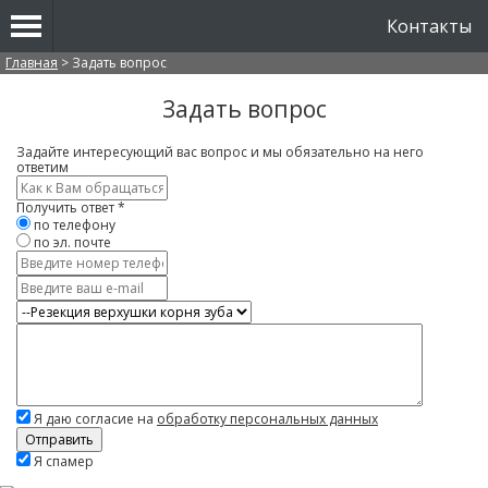
Контакты
Вы здесь
Главная
>
Задать вопрос
Задать вопрос
Задайте интересующий вас вопрос и мы обязательно на него
ответим
Имя
*
Получить ответ
*
по телефону
по эл. почте
Контактный
телефон
E-
mail
Услуга
Вопрос
*
Я даю согласие на
обработку персональных данных
Скажите,
Я спамер
привет!
Пожалуйста,