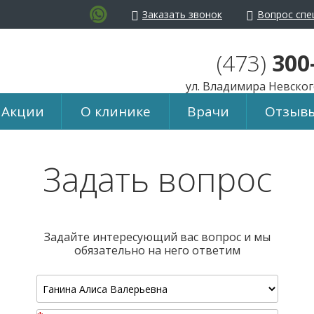
Заказать звонок
Вопрос спе
айта:
Ц
Ц
Ц
Изображения:
Пере
(473)
300
ул. Владимира Невского
Акции
О клинике
Врачи
Отзыв
Задать вопрос
Задайте интересующий вас вопрос и мы
обязательно на него ответим