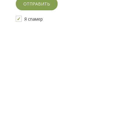
Скажите, привет!
Я спамер
Пожалуйста, не заполняйте это поле. CAPTCHA 