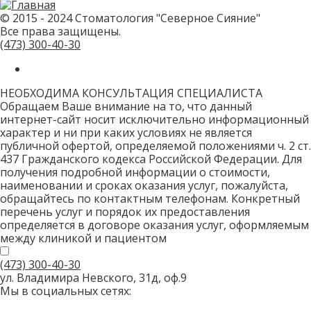
не
заполняйте
© 2015 - 2024 Стоматология "Северное Сияние"
это
Все права защищены.
поле.
CAPTCHA
(473)
300-40-30
только
для
роботов!
НЕОБХОДИМА КОНСУЛЬТАЦИЯ СПЕЦИАЛИСТА
Обращаем Ваше внимание на то, что данный
интернет-сайт носит исключительно информационный
характер и ни при каких условиях не является
публичной офертой, определяемой положениями ч. 2 ст.
437 Гражданского кодекса Российской Федерации. Для
получения подробной информации о стоимости,
наименовании и сроках оказания услуг, пожалуйста,
обращайтесь по контактным телефонам. Конкретный
перечень услуг и порядок их предоставления
определяется в договоре оказания услуг, оформляемым
между клиникой и пациентом
(473)
300-40-30
ул. Владимира Невского, 31д, оф.9
Мы в социальных сетях: