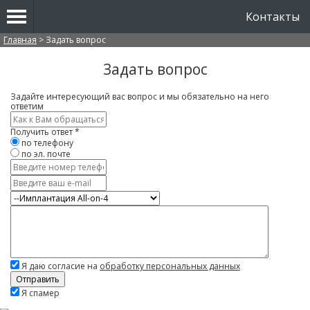
Контакты
Вы здесь
Главная
>
Задать вопрос
Задать вопрос
Задайте интересующий вас вопрос и мы обязательно на него
ответим
Имя
*
Получить ответ
*
по телефону
по эл. почте
Контактный
телефон
E-
mail
Услуга
Вопрос
*
Я даю согласие на
обработку персональных данных
Скажите,
Я спамер
привет!
Пожалуйста,