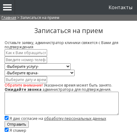
Контакты
Вы здесь
Главная
>
Записаться на прием
Записаться на прием
Оставьте заявку, администратор клиники свяжется с Вами для
подтверждения
Имя
*
Контактный
телефон
Услуга
*
Врач
Дата
и
Обратите внимание!
Указанное время может быть занято.
время
Ожидайте звонка
администратора для подтверждения.
Комментарий
Я даю согласие на
обработку персональных данных
Скажите,
Я спамер
привет!
Пожалуйста,