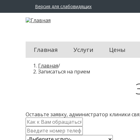
Версия для слабовидящих
Размер
шрифта:
A
A
A
Цвет
сайта:
Главная
Услуги
Цены
Ц
Ц
В
Главная
/
Ц
ы
Записаться на прием
Изображения:
з
д
е
Перейти
с
в
ь
обычный
режим
Оставьте заявку, администратор клиники св
И
м
К
я
о
У
*