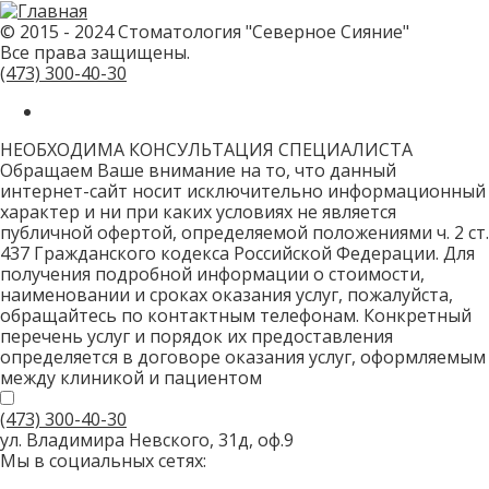
не
заполняйте
© 2015 - 2024 Стоматология "Северное Сияние"
это
Все права защищены.
поле.
CAPTCHA
(473)
300-40-30
только
для
роботов!
НЕОБХОДИМА КОНСУЛЬТАЦИЯ СПЕЦИАЛИСТА
Обращаем Ваше внимание на то, что данный
интернет-сайт носит исключительно информационный
характер и ни при каких условиях не является
публичной офертой, определяемой положениями ч. 2 ст.
437 Гражданского кодекса Российской Федерации. Для
получения подробной информации о стоимости,
наименовании и сроках оказания услуг, пожалуйста,
обращайтесь по контактным телефонам. Конкретный
перечень услуг и порядок их предоставления
определяется в договоре оказания услуг, оформляемым
между клиникой и пациентом
(473)
300-40-30
ул. Владимира Невского, 31д, оф.9
Мы в социальных сетях: