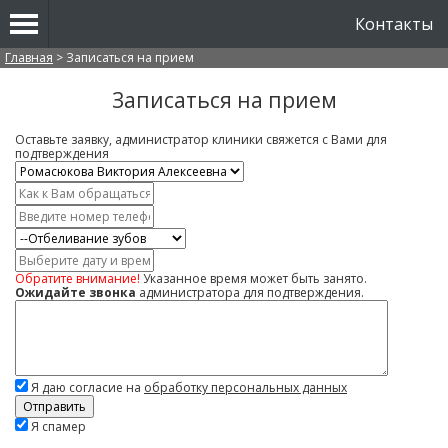
Контакты
Вы здесь
Главная
>
Записаться на прием
Записаться на прием
Оставьте заявку, администратор клиники свяжется с Вами для
подтверждения
Врач
*
Имя
*
Контактный
телефон
Услуга
*
Дата
и
Обратите внимание!
Указанное время может быть занято.
время
Ожидайте звонка
администратора для подтверждения.
Комментарий
Я даю согласие на
обработку персональных данных
Скажите,
Я спамер
привет!
Пожалуйста,