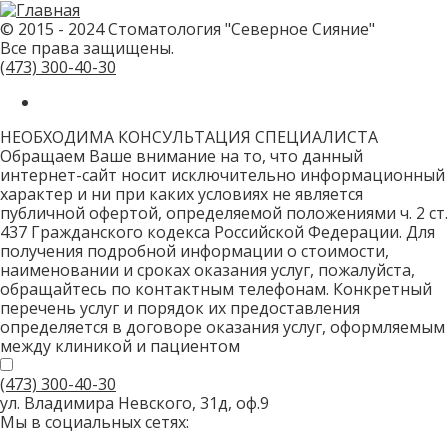
не
заполняйте
© 2015 - 2024 Стоматология "Северное Сияние"
это
Все права защищены.
поле.
CAPTCHA
(473)
300-40-30
только
для
роботов!
НЕОБХОДИМА КОНСУЛЬТАЦИЯ СПЕЦИАЛИСТА
Обращаем Ваше внимание на то, что данный
интернет-сайт носит исключительно информационный
характер и ни при каких условиях не является
публичной офертой, определяемой положениями ч. 2 ст.
437 Гражданского кодекса Российской Федерации. Для
получения подробной информации о стоимости,
наименовании и сроках оказания услуг, пожалуйста,
обращайтесь по контактным телефонам. Конкретный
перечень услуг и порядок их предоставления
определяется в договоре оказания услуг, оформляемым
между клиникой и пациентом
(473)
300-40-30
ул. Владимира Невского, 31д, оф.9
Мы в социальных сетях: