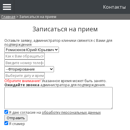
Контакты
Вы здесь
Главная
>
Записаться на прием
Записаться на прием
Оставьте заявку, администратор клиники свяжется с Вами для
подтверждения
Врач
*
Имя
*
Контактный
телефон
Услуга
*
Дата
и
Обратите внимание!
Указанное время может быть занято.
время
Ожидайте звонка
администратора для подтверждения.
Комментарий
Я даю согласие на
обработку персональных данных
Скажите,
Я спамер
привет!
Пожалуйста,