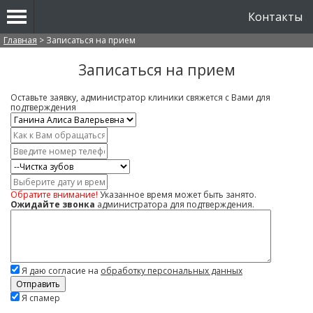
Контакты
Вы здесь
Главная
>
Записаться на прием
Записаться на прием
Оставьте заявку, администратор клиники свяжется с Вами для
подтверждения
Врач
*
Имя
*
Контактный
телефон
Услуга
*
Дата
и
Обратите внимание!
Указанное время может быть занято.
время
Ожидайте звонка
администратора для подтверждения.
Комментарий
Я даю согласие на
обработку персональных данных
Скажите,
Я спамер
привет!
Пожалуйста,