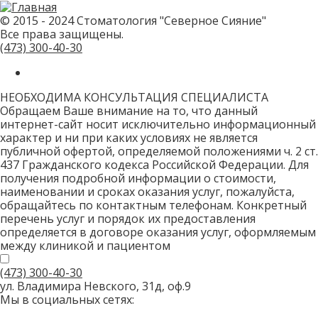
не
заполняйте
© 2015 - 2024 Стоматология "Северное Сияние"
это
Все права защищены.
поле.
CAPTCHA
(473)
300-40-30
только
для
роботов!
НЕОБХОДИМА КОНСУЛЬТАЦИЯ СПЕЦИАЛИСТА
Обращаем Ваше внимание на то, что данный
интернет-сайт носит исключительно информационный
характер и ни при каких условиях не является
публичной офертой, определяемой положениями ч. 2 ст.
437 Гражданского кодекса Российской Федерации. Для
получения подробной информации о стоимости,
наименовании и сроках оказания услуг, пожалуйста,
обращайтесь по контактным телефонам. Конкретный
перечень услуг и порядок их предоставления
определяется в договоре оказания услуг, оформляемым
между клиникой и пациентом
(473)
300-40-30
ул. Владимира Невского, 31д, оф.9
Мы в социальных сетях: