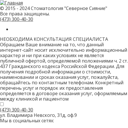
не
заполняйте
© 2015 - 2024 Стоматология "Северное Сияние"
это
Все права защищены.
поле.
CAPTCHA
(473)
300-40-30
только
для
роботов!
НЕОБХОДИМА КОНСУЛЬТАЦИЯ СПЕЦИАЛИСТА
Обращаем Ваше внимание на то, что данный
интернет-сайт носит исключительно информационный
характер и ни при каких условиях не является
публичной офертой, определяемой положениями ч. 2 ст.
437 Гражданского кодекса Российской Федерации. Для
получения подробной информации о стоимости,
наименовании и сроках оказания услуг, пожалуйста,
обращайтесь по контактным телефонам. Конкретный
перечень услуг и порядок их предоставления
определяется в договоре оказания услуг, оформляемым
между клиникой и пациентом
(473)
300-40-30
ул. Владимира Невского, 31д, оф.9
Мы в социальных сетях: