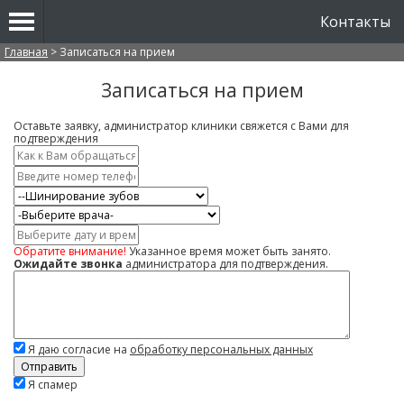
Контакты
Вы здесь
Главная
>
Записаться на прием
Записаться на прием
Оставьте заявку, администратор клиники свяжется с Вами для
подтверждения
Имя
*
Контактный
телефон
Услуга
*
Врач
Дата
и
Обратите внимание!
Указанное время может быть занято.
время
Ожидайте звонка
администратора для подтверждения.
Комментарий
Я даю согласие на
обработку персональных данных
Скажите,
Я спамер
привет!
Пожалуйста,