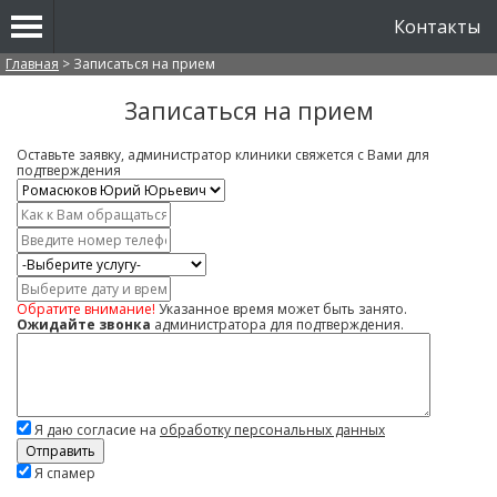
Контакты
Вы здесь
Главная
>
Записаться на прием
Записаться на прием
Оставьте заявку, администратор клиники свяжется с Вами для
подтверждения
Врач
*
Имя
*
Контактный
телефон
Услуга
*
Дата
и
Обратите внимание!
Указанное время может быть занято.
время
Ожидайте звонка
администратора для подтверждения.
Комментарий
Я даю согласие на
обработку персональных данных
Скажите,
Я спамер
привет!
Пожалуйста,