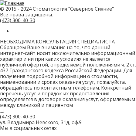
не
заполняйте
© 2015 - 2024 Стоматология "Северное Сияние"
это
Все права защищены.
поле.
CAPTCHA
(473)
300-40-30
только
для
роботов!
НЕОБХОДИМА КОНСУЛЬТАЦИЯ СПЕЦИАЛИСТА
Обращаем Ваше внимание на то, что данный
интернет-сайт носит исключительно информационный
характер и ни при каких условиях не является
публичной офертой, определяемой положениями ч. 2 ст.
437 Гражданского кодекса Российской Федерации. Для
получения подробной информации о стоимости,
наименовании и сроках оказания услуг, пожалуйста,
обращайтесь по контактным телефонам. Конкретный
перечень услуг и порядок их предоставления
определяется в договоре оказания услуг, оформляемым
между клиникой и пациентом
(473)
300-40-30
ул. Владимира Невского, 31д, оф.9
Мы в социальных сетях: