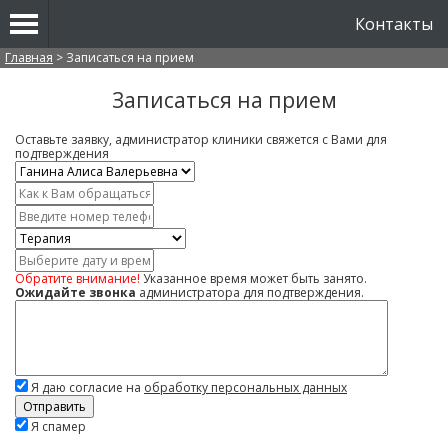
Контакты
Вы здесь
Главная
>
Записаться на прием
Записаться на прием
Оставьте заявку, администратор клиники свяжется с Вами для
подтверждения
Врач
*
Имя
*
Контактный
телефон
Услуга
*
Дата
и
Обратите внимание!
Указанное время может быть занято.
время
Ожидайте звонка
администратора для подтверждения.
Комментарий
Я даю согласие на
обработку персональных данных
Скажите,
Я спамер
привет!
Пожалуйста,