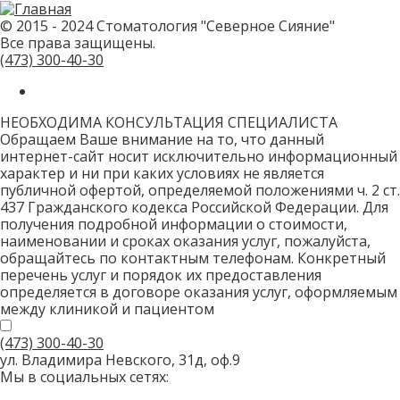
не
заполняйте
© 2015 - 2024 Стоматология "Северное Сияние"
это
Все права защищены.
поле.
CAPTCHA
(473)
300-40-30
только
для
роботов!
НЕОБХОДИМА КОНСУЛЬТАЦИЯ СПЕЦИАЛИСТА
Обращаем Ваше внимание на то, что данный
интернет-сайт носит исключительно информационный
характер и ни при каких условиях не является
публичной офертой, определяемой положениями ч. 2 ст.
437 Гражданского кодекса Российской Федерации. Для
получения подробной информации о стоимости,
наименовании и сроках оказания услуг, пожалуйста,
обращайтесь по контактным телефонам. Конкретный
перечень услуг и порядок их предоставления
определяется в договоре оказания услуг, оформляемым
между клиникой и пациентом
(473)
300-40-30
ул. Владимира Невского, 31д, оф.9
Мы в социальных сетях: