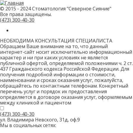
не
заполняйте
© 2015 - 2024 Стоматология "Северное Сияние"
это
Все права защищены.
поле.
CAPTCHA
(473)
300-40-30
только
для
роботов!
НЕОБХОДИМА КОНСУЛЬТАЦИЯ СПЕЦИАЛИСТА
Обращаем Ваше внимание на то, что данный
интернет-сайт носит исключительно информационный
характер и ни при каких условиях не является
публичной офертой, определяемой положениями ч. 2 ст.
437 Гражданского кодекса Российской Федерации. Для
получения подробной информации о стоимости,
наименовании и сроках оказания услуг, пожалуйста,
обращайтесь по контактным телефонам. Конкретный
перечень услуг и порядок их предоставления
определяется в договоре оказания услуг, оформляемым
между клиникой и пациентом
(473)
300-40-30
ул. Владимира Невского, 31д, оф.9
Мы в социальных сетях: