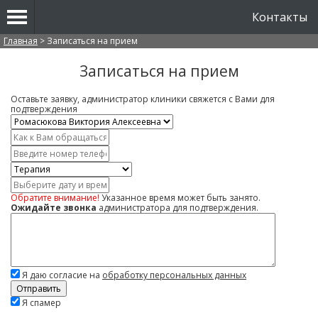
Контакты
Вы здесь
Главная
>
Записаться на прием
Записаться на прием
Оставьте заявку, администратор клиники свяжется с Вами для
подтверждения
Врач
*
Имя
*
Контактный
телефон
Услуга
*
Дата
и
Обратите внимание!
Указанное время может быть занято.
время
Ожидайте звонка
администратора для подтверждения.
Комментарий
Я даю согласие на
обработку персональных данных
Скажите,
Я спамер
привет!
Пожалуйста,