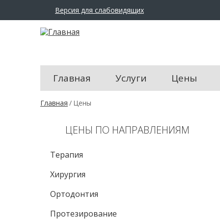
Версия для слабовидящих
Размер
шрифта:
A
A
A
Цвет
сайта:
Главная
Услуги
Цены
Ц
Ц
В
Главная
/
Цены
Ц
ы
з
Изображения:
д
ЦЕНЫ ПО НАПРАВЛЕНИЯМ
е
с
Перейти
ь
Терапия
в
обычный
Хирургия
режим
Ортодонтия
Протезирование