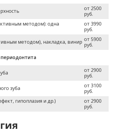
от 2500
ерхность
руб.
уктивным методом): одна
от 3990
руб.
от 5900
тивным методом), накладка, винир
руб.
 периодонтита
от 2900
зуба
руб.
от 3100
ого зуба
руб.
ект, гипоплазия и др.)
от 2900
руб.
гия