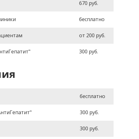
670
руб.
линики
бесплатно
пациентам
от 200
руб.
нтиГепатит"
300
руб.
пия
бесплатно
АнтиГепатит"
300
руб.
300
руб.